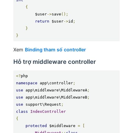
{
        $user
->
save
();
return
 $user
->
id
;
}
}
Xem
Binding tham số controller
Hỗ trợ middleware controller
<?
namespace
 app\controller
;
use
 app\middleware\MiddlewareA
;
use
 app\middleware\MiddlewareB
;
use
 support\Request
;
class
IndexController
{
protected
 $middleware 
=
[
MiddlewareA
::
class
,