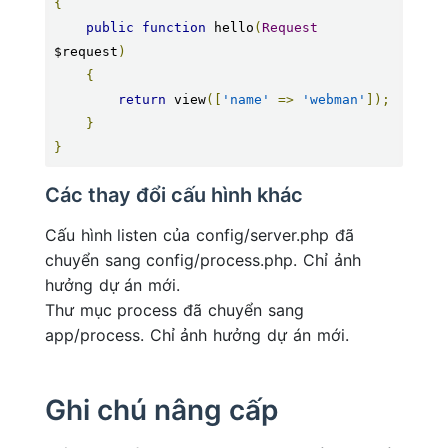
{
public
function
 hello
(
Request
$request
)
{
return
 view
([
'name'
=>
'webman'
]);
}
}
Các thay đổi cấu hình khác
Cấu hình listen của config/server.php đã
chuyển sang config/process.php. Chỉ ảnh
hưởng dự án mới.
Thư mục process đã chuyển sang
app/process. Chỉ ảnh hưởng dự án mới.
Ghi chú nâng cấp