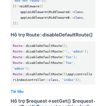
'404 not found'
]);
})->
middleware
([
    app\middleware\MiddlewareA
::
class
,
    app\middleware\MiddlewareB
::
class
,
]);
Hỗ trợ Route::disableDefaultRoute()
Route
::
disableDefaultRoute
();
Route
::
disableDefaultRoute
(
''
,
'admin'
);
Route
::
disableDefaultRoute
(
'foo'
);
Route
::
disableDefaultRoute
(
'foo'
,
'admin'
);
Route
::
disableDefaultRoute
([
\app\controlle
r\IndexController
::
class
,
'index'
]);
Tài liệu
Hỗ trợ $request->setGet() $request-