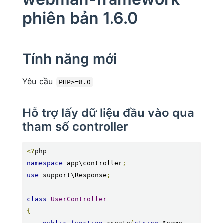
phiên bản 1.6.0
Tính năng mới
Yêu cầu
PHP>=8.0
Hỗ trợ lấy dữ liệu đầu vào qua
tham số controller
<?
namespace
 app\controller
;
use
 support\Response
;
class
UserController
{
public
function
 create
(
string
 $name
,