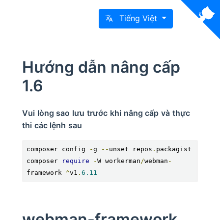
Tiếng Việt
Hướng dẫn nâng cấp
1.6
Vui lòng sao lưu trước khi nâng cấp và thực
thi các lệnh sau
composer config 
-
g 
--
unset repos
.
packagist

composer 
require
-
W workerman
/
webman
-
framework 
^
v1
.
6.11
webman-framework