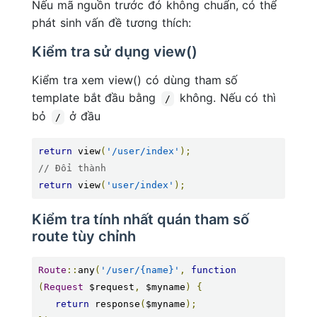
Nếu mã nguồn trước đó không chuẩn, có thể
phát sinh vấn đề tương thích:
Kiểm tra sử dụng view()
Kiểm tra xem view() có dùng tham số
template bắt đầu bằng
không. Nếu có thì
/
bỏ
ở đầu
/
return
 view
(
'/user/index'
);
// Đổi thành
return
 view
(
'user/index'
);
Kiểm tra tính nhất quán tham số
route tùy chỉnh
Route
::
any
(
'/user/{name}'
,
function
(
Request
 $request
,
 $myname
)
{
return
 response
(
$myname
);