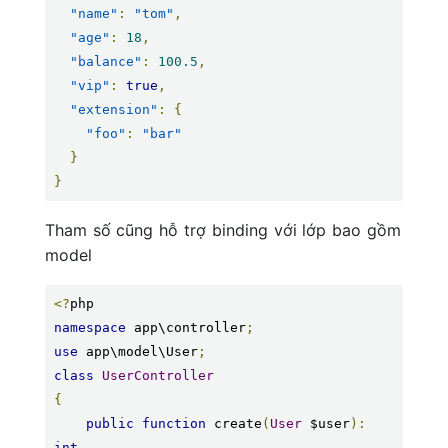
"name"
:
"tom"
,
"age"
:
18
,
"balance"
:
100.5
,
"vip"
:
true
,
"extension"
:
{
"foo"
:
"bar"
}
}
Tham số cũng hỗ trợ binding với lớp bao gồm
model
<?
namespace
 app\controller
;
use
 app\model\User
;
class
UserController
{
public
function
 create
(
User
 $user
):
int