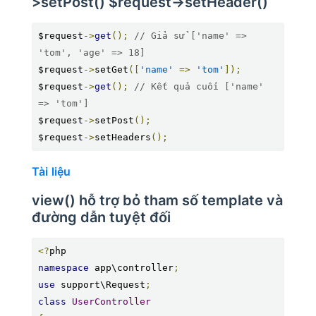
>setPost() $request->setHeader()
$request
->
get
();
// Giả sử ['name' => 
'tom', 'age' => 18]
$request
->
setGet
([
'name'
=>
'tom'
]);
$request
->
get
();
// Kết quả cuối ['name' 
=> 'tom']
$request
->
setPost
();
$request
->
setHeaders
();
Tài liệu
view() hỗ trợ bỏ tham số template và
đường dẫn tuyệt đối
<?
namespace
 app\controller
;
use
 support\Request
;
class
UserController