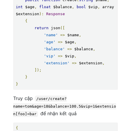
int
 $age
,
float
 $balance
,
bool
 $vip
,
 array 
$extension
):
Response
{
return
 json
([
'name'
=>
 $name
,
'age'
=>
 $age
,
'balance'
=>
 $balance
,
'vip'
=>
 $vip
,
'extension'
=>
 $extension
,
]);
}
}
Truy cập
/user/create?
name=tom&age=18&balance=100.5&vip=1&extensio
để nhận kết quả
n[foo]=bar
{