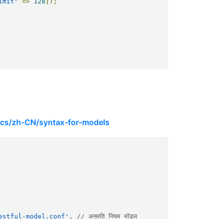
imit'
=>
128
]);
ocs/zh-CN/syntax-for-models
estful-model.conf'
,
// अनुमति नियम मॉडल 