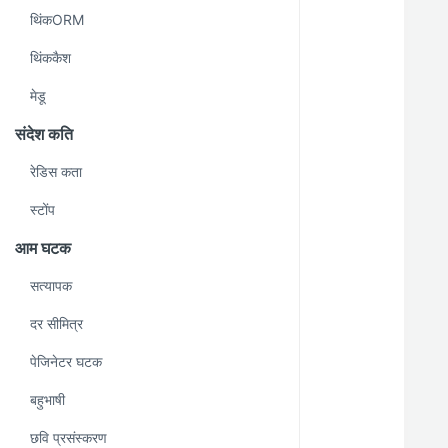
     *
थिंकORM
     * Write your reversible migrations using this 
थिंककैश
     *
     * More information on writing migrations is availab
मेडू
     * http://docs.phinx.org/en/latest/migrations.html#the-abstractmigr
     *
संदेश कति
     * The following commands can be used in this method and P
रेडिस कता
     * automatically reverse them when rollin
     *
स्टोंप
     *    createTab
आम घटक
     *    renameTab
     *    addColu
सत्यापक
     *    addCustomCol
     *    renameCol
दर सीमित्र
     *    addInd
पेजिनेटर घटक
     *    addForeign
     *
बहुभाषी
     * Any other destructive changes will result in an error when
छवि प्रसंस्करण
     * rollback the migrat