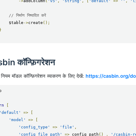
->
addColumn
(
'v5'
,
'string'
,
[
'default'
=>
''
,
'l
// निर्माण निष्पादित करें
        $table
->
create
();
}
bin कॉन्फ़िगरेशन
 नियम मॉडल कॉन्फ़िगरेशन व्याकरण के लिए देखें:
https://casbin.org/d


rn
[
'default'
=>
[
'model'
=>
[
'config_type'
=>
'file'
,
'config_file_path'
=>
 config_path
()
.
'/casbin-r