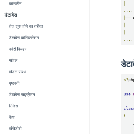
कॉरूटीन
│
....
डेटाबेस
├──
 
│
तेज़ शुरू होने का तरीका
│
डेटाबेस कॉन्फ़िगरेशन
....
क्वेरी बिल्डर
मॉडल
डेटा
मॉडल संबंध
<?
php
पृष्ठवर्ती
use
डेटाबेस माइग्रेशन
रिडिस
clas
{
कैश
मॉंगोडीबी
     * Change Metho