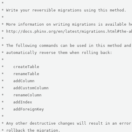


method.



le here:

ation-class



hinx will

g back:



le

le

mn

umn

umn

ex

Key



 trying to

ion.
