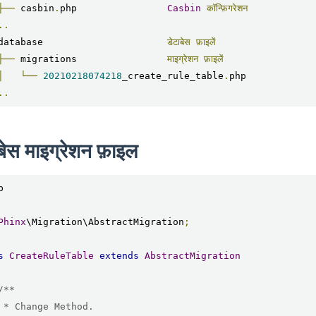
├──
 casbin
.
php                
Casbin
कॉन्फ़िगरेशन
..
database                      
डेटाबेस
फ़ाइलें
├──
 migrations                
माइग्रेशन
फ़ाइलें
│
└──
20210218074218
_create_rule_table
.
..
बेस माइग्रेशन फ़ाइल


Phinx
\Migration\AbstractMigration
;
s
CreateRuleTable
extends
AbstractMigration
/**

d.
