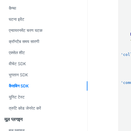
     *
कैप्चा
     * Remember to call "create()" or "update()" and NOT "save()" wh
घटना इवेंट
     * with the Table cla
एन्वायरनमेंट चरण घटक
क्रॉनटैब समय सारणी
एक्सेल शीट
'col
वीचेट SDK
भुगतान SDK
'com
कैसबिन SDK
यूनिट टेस्ट
त्रुटि कोड जेनरेट करें
मूल प्लगइन
मूल प्लगइन