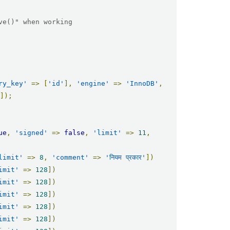
ry_key'
=>
[
'id'
],
'engine'
=>
'InnoDB'
,
'
]);
ue
,
'signed'
=>
false
,
'limit'
=>
11
,
limit'
=>
8
,
'comment'
=>
'नियम प्रकार'
])
imit'
=>
128
])
imit'
=>
128
])
imit'
=>
128
])
imit'
=>
128
])
imit'
=>
128
])