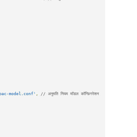
bac-model.conf'
,
// अनुमति नियम मॉडल कॉन्फ़िगरेशन 