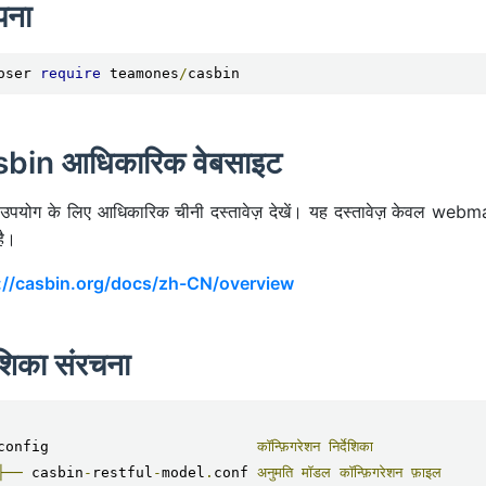
पना
oser 
require
 teamones
/
casbin
bin आधिकारिक वेबसाइट
त उपयोग के लिए आधिकारिक चीनी दस्तावेज़ देखें। यह दस्तावेज़ केवल web
है।
://casbin.org/docs/zh-CN/overview
देशिका संरचना
config                        
कॉन्फ़िगरेशन
निर्देशिका
├──
 casbin
-
restful
-
model
.
conf 
अनुमति
मॉडल
कॉन्फ़िगरेशन
फ़ाइल