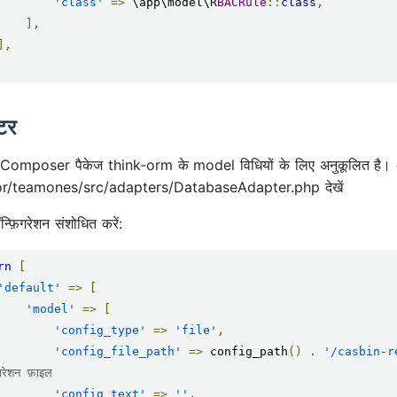
'class'
=>
 \app\model\R
BACRule
::
class
,
],
],
्टर
न Composer पैकेज think-orm के model विधियों के लिए अनुकूलित है।
r/teamones/src/adapters/DatabaseAdapter.php देखें
्फ़िगरेशन संशोधित करें:
rn
[
'default'
=>
[
'model'
=>
[
'config_type'
=>
'file'
,
'config_file_path'
=>
 config_path
()
.
'/casbin-r
िगरेशन फ़ाइल
'config_text'
=>
''
,