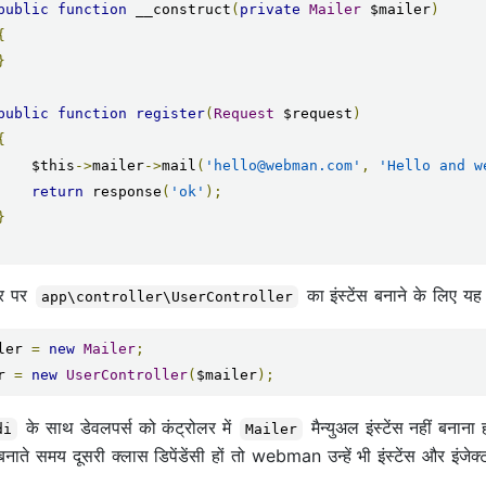
public
function
 __construct
(
private
Mailer
 $mailer
)
{
}
public
function
register
(
Request
 $request
)
{
        $this
->
mailer
->
mail
(
'hello@webman.com'
,
'Hello and w
return
 response
(
'ok'
);
}
र पर
का इंस्टेंस बनाने के लिए यह
app\controller\UserController
ler 
=
new
Mailer
;
r 
=
new
UserController
(
$mailer
);
के साथ डेवलपर्स को कंट्रोलर में
मैन्युअल इंस्टेंस नहीं ब
di
Mailer
स बनाते समय दूसरी क्लास डिपेंडेंसी हों तो webman उन्हें भी इंस्टेंस और इ