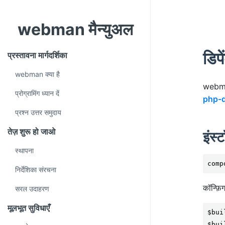
webman मैन्युअल
डिप
प्रस्तावना मार्गदर्शिका
webman क्या है
webman
प्रोग्रामिंग ध्यान दें
php-d
प्रश्न उत्तर समुदाय
तेज़ शुरू हो जाओ
इंस्
स्थापना
comp
निर्देशिका संरचना
कॉन्फ़
सरल उदाहरण
मूलभूत सुविधाएँ
$bui
$bui