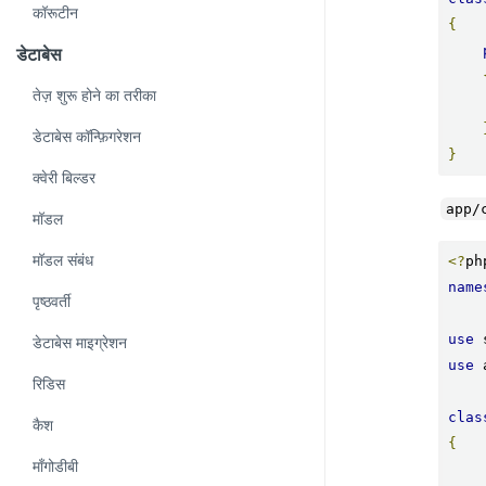
कॉरूटीन
{
डेटाबेस
तेज़ शुरू होने का तरीका
डेटाबेस कॉन्फ़िगरेशन
}
क्वेरी बिल्डर
app/
मॉडल
मॉडल संबंध
<?
name
पृष्ठवर्ती
use
 
डेटाबेस माइग्रेशन
use
 
रिडिस
clas
कैश
{
मॉंगोडीबी