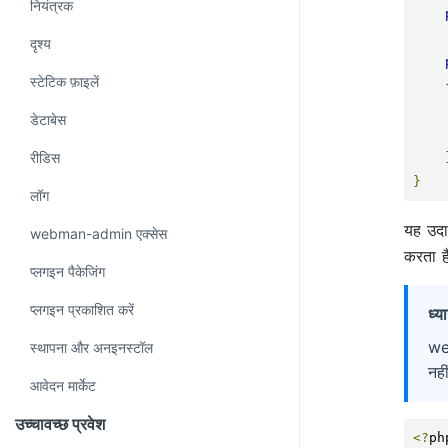
नियंत्रक
दृश्य
स्टेटिक फ़ाइलें
डेटाबेस
रीडिस
}
लॉग
यह उदा
webman-admin एक्सेस
करता है
प्लगइन पैकेजिंग
प्लगइन प्रकाशित करें
ध्य
web
स्थापना और अनइनस्टॉल
नहीं
आवेदन मार्केट
उच्चावच्छ प्रवेश
<?