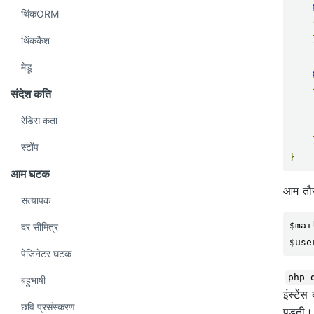
थिंकORM
थिंककैश
मेडू
संदेश कति
रेडिस कता
स्टोंप
}
आम घटक
आम तौ
सत्यापक
$mai
दर सीमित्र
$use
पेजिनेटर घटक
php-
बहुभाषी
इंस्टें
छवि प्रसंस्करण
पड़ती।