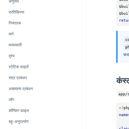
अनुरोध
$bui
प्रतिक्रिया
$bui
retu
नियंत्रक
मार्ग
c
मध्यमवर्ती
p
web
दृश्य
स्टेटिक फ़ाइलें
सत्र प्रबंधन
कंस्
असामान्य प्रबंधन
app/
लॉग
<?
कॉन्फ़िग फ़ाइल
name
बहु-अनुप्रयोग
clas