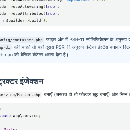
lder
->
useAutowiring
(
true
);
lder
->
useAttributes
(
true
);
rn
 $builder
->
build
();
फ़ाइल अंत में PSR-11 स्पेसिफिकेशन के अनुरूप ए
onfig/container.php
नहीं चाहते तो यहाँ दूसरा PSR-11 अनुरूप कंटेनर इंस्टेंस बनाकर रिटर
hp-di
man की बेसिक कंटेनर क्षमता देता है।
ट्रक्टर इंजेक्शन
बनाएँ (जरूरत हो तो फ़ोल्डर खुद बनाएँ) और निम्न कं
service/Mailer.php
space
 app\service
;
s
Mailer