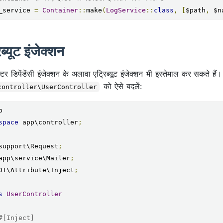
_service 
=
Container
::
make
(
LogService
::
class
,
[
$path
,
 $n
िब्यूट इंजेक्शन
क्टर डिपेंडेंसी इंजेक्शन के अलावा एट्रिब्यूट इंजेक्शन भी इस्तेमाल कर सकते है
को ऐसे बदलें:
controller\UserController
space
 app\controller
;
support\Request
;
app\service\Mailer
;
DI\Attribute\Inject
;
s
UserController
#[Inject]