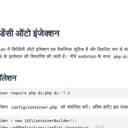
ेंडेंसी ऑटो इंजेक्शन
 में डिपेंडेंसी ऑटो इंजेक्शन एक वैकल्पिक सुविधा है और डिफ़ॉल्ट रूप से ब
i
के इस्तेमाल की सिफारिश की जाती है। नीचे webman के साथ
php-di
टॉलेशन
oser 
require
 php
-
di
/
php
-
di
:^
7.0
िगरेशन
को संशोधित करें। अंतिम कंटेंट इस प्रक
config/container.php
lder 
=
new
 \DI\ContainerBuilder
();
lder
->
addDefinitions
(
config
(
'dependence'
,
[]));