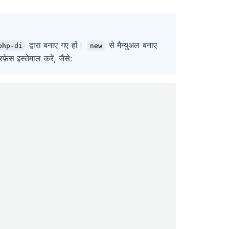
द्वारा बनाए गए हों।
से मैन्युअल बनाए
php-di
new
फ़ेस इस्तेमाल करें, जैसे: