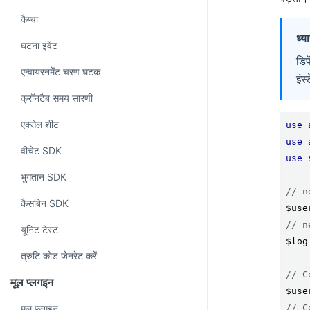
कैप्चा
ध्य
घटना इवेंट
डिप
एन्वायरनमेंट चरण घटक
इंस
क्रॉनटैब समय सारणी
एक्सेल शीट
use
 
use
 
वीचेट SDK
use
 
भुगतान SDK
// new
कैसबिन SDK
$use
// new
यूनिट टेस्ट
$log
त्रुटि कोड जेनरेट करें
// Con
मूल प्लगइन
$use
// Con
मूल प्लगइन