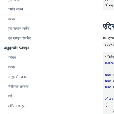
$log
कमांड लाइन
धक्का
एट्र
मूल प्लगइन मार्केट
कंस्ट्र
मूल प्लगइन सबमिट
app\
अनुप्रयोग प्लगइन
<?
परिचय
name
मानक
use
 
अनुप्रयोग बनाएं
use
 
निर्देशिका संरचना
use
 
मार्ग
clas
{
कॉन्फ़िग फ़ाइल