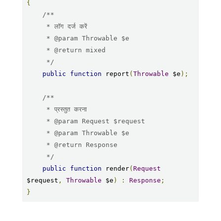
{
/**

     * लॉग दर्ज करें

     * @param Throwable $e

     * @return mixed

     */
public
function
 report
(
Throwable
 $e
);
/**

     * प्रस्तुत करना

     * @param Request $request

     * @param Throwable $e

     * @return Response

     */
public
function
 render
(
Request
$request
,
Throwable
 $e
)
:
Response
;
}