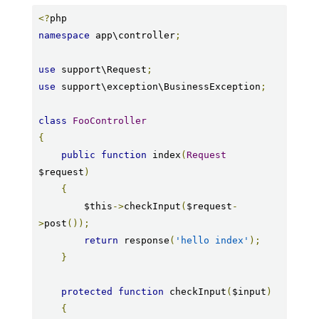
<?
namespace
 app\controller
;
use
 support\Request
;
use
 support\exception\BusinessException
;
class
FooController
{
public
function
 index
(
Request
$request
)
{
        $this
->
checkInput
(
$request
-
>
post
());
return
 response
(
'hello index'
);
}
protected
function
 checkInput
(
$input
)
{