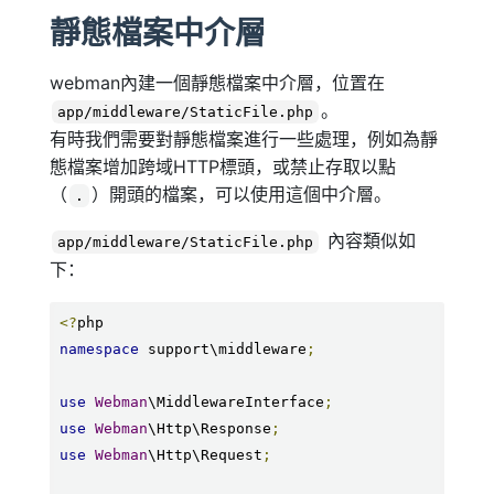
靜態檔案中介層
webman內建一個靜態檔案中介層，位置在
。
app/middleware/StaticFile.php
有時我們需要對靜態檔案進行一些處理，例如為靜
態檔案增加跨域HTTP標頭，或禁止存取以點
（
）開頭的檔案，可以使用這個中介層。
.
內容類似如
app/middleware/StaticFile.php
下：
<?
namespace
 support\middleware
;
use
Webman
\MiddlewareInterface
;
use
Webman
\Http\Response
;
use
Webman
\Http\Request
;