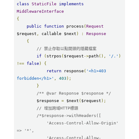
class
StaticFile
implements
MiddlewareInterface
{
public
function
 process
(
Request
$request
,
 callable $next
)
:
Response
{
// 禁止存取以點開頭的隱藏檔案
if
(
strpos
(
$request
->
path
(),
'/.'
)
!==
false
)
{
return
 response
(
'<h1>403 
forbidden</h1>'
,
403
);
}
/** @var Response $response */
        $response 
=
 $next
(
$request
);
// 增加跨域HTTP標頭
/*$response->withHeaders([

            'Access-Control-Allow-Origin'      
=> '*',

            'Access-Control-Allow-