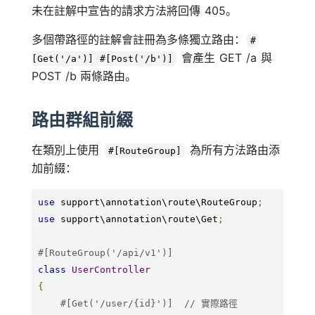
未在註解中宣告的請求方法將回傳 405。
多個帶路徑的註解會註冊為多條獨立路由：
#
會產生 GET /a 與
[Get('/a')] #[Post('/b')]
POST /b 兩條路由。
路由群組前綴
在類別上使用
為所有方法路由添
#[RouteGroup]
加前綴：
use
 support\annotation\route\RouteGroup
;
use
 support\annotation\route\Get
;
#[RouteGroup('/api/v1')]
class
UserController
{
#[Get('/user/{id}')]  // 實際路徑 