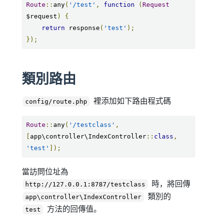
Route
::
any
(
'/test'
,
function
(
Request
$request
)
{
return
 response
(
'test'
);
});
類別路由
裡添加如下路由程式碼
config/route.php
Route
::
any
(
'/testclass'
,
[
app\controller\IndexController
::
class
,
'test'
]);
當訪問位址為
時，將回傳
http://127.0.0.1:8787/testclass
類別的
app\controller\IndexController
方法的回傳值。
test