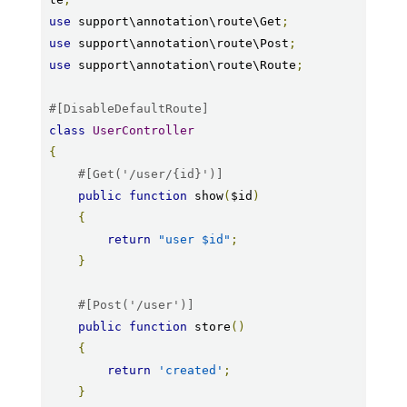
use
 support\annotation\route\Get
;
use
 support\annotation\route\Post
;
use
 support\annotation\route\Route
;
#[DisableDefaultRoute]
class
UserController
{
#[Get('/user/{id}')]
public
function
 show
(
$id
)
{
return
"user $id"
;
}
#[Post('/user')]
public
function
 store
()
{
return
'created'
;
}