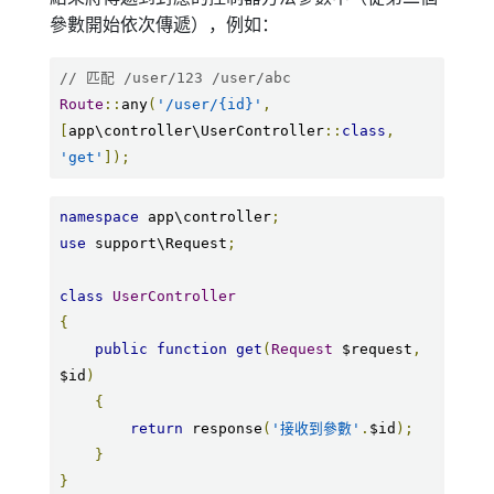
參數開始依次傳遞），例如：
// 匹配 /user/123 /user/abc
Route
::
any
(
'/user/{id}'
,
[
app\controller\UserController
::
class
,
'get'
]);
namespace
 app\controller
;
use
 support\Request
;
class
UserController
{
public
function
get
(
Request
 $request
,
$id
)
{
return
 response
(
'接收到參數'
.
$id
);
}
}