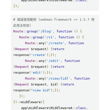
    app\middleware\MiddlewareB
::
class
,
]);
# 錯誤使用範例 (webman-framework >= 1.5.7 時
此用法有效)
Route
::
group
(
'/blog'
,
function
()
{
Route
::
group
(
'/v1'
,
function
()
{
Route
::
any
(
'/create'
,
function
(
Request
 $request
)
{
return
response
(
'create'
);});
Route
::
any
(
'/edit'
,
function
(
Request
 $request
)
{
return
response
(
'edit'
);});
Route
::
any
(
'/view/{id}'
,
function
(
Request
 $request
,
 $id
)
{
return
response
(
"view $id"
);});
});
})->
middleware
([
    app\middleware\MiddlewareA
::
class
,