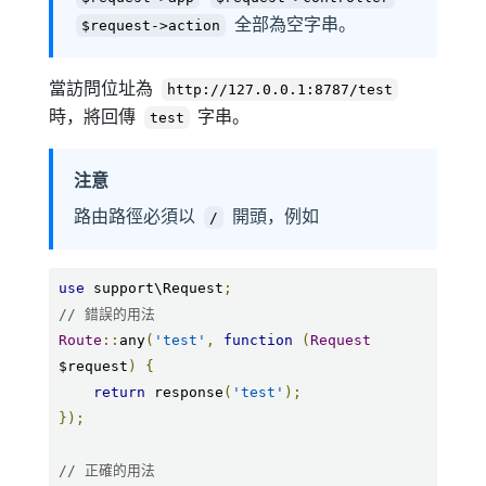
全部為空字串。
$request->action
當訪問位址為
http://127.0.0.1:8787/test
時，將回傳
字串。
test
注意
路由路徑必須以
開頭，例如
/
use
 support\Request
;
// 錯誤的用法
Route
::
any
(
'test'
,
function
(
Request
$request
)
{
return
 response
(
'test'
);
});
// 正確的用法