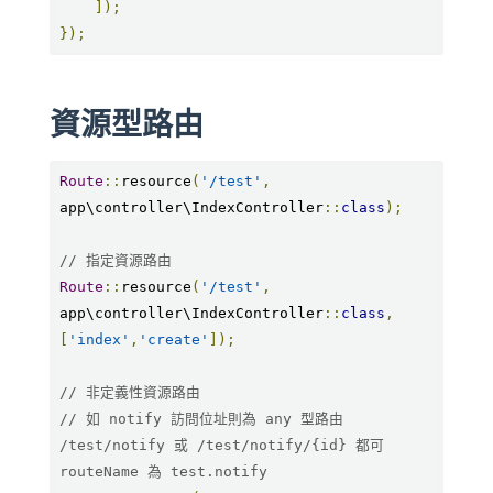
]);
});
資源型路由
Route
::
resource
(
'/test'
,
app\controller\IndexController
::
class
);
// 指定資源路由
Route
::
resource
(
'/test'
,
app\controller\IndexController
::
class
,
[
'index'
,
'create'
]);
// 非定義性資源路由
// 如 notify 訪問位址則為 any 型路由 
/test/notify 或 /test/notify/{id} 都可 
routeName 為 test.notify