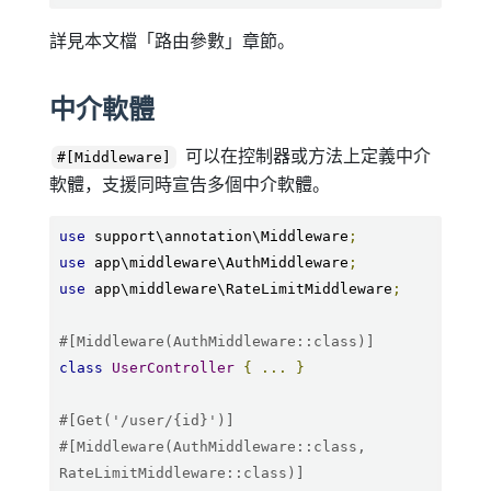
詳見本文檔「路由參數」章節。
中介軟體
可以在控制器或方法上定義中介
#[Middleware]
軟體，支援同時宣告多個中介軟體。
use
 support\annotation\Middleware
;
use
 app\middleware\AuthMiddleware
;
use
 app\middleware\RateLimitMiddleware
;
#[Middleware(AuthMiddleware::class)]
class
UserController
{
...
}
#[Get('/user/{id}')]
#[Middleware(AuthMiddleware::class, 
RateLimitMiddleware::class)]