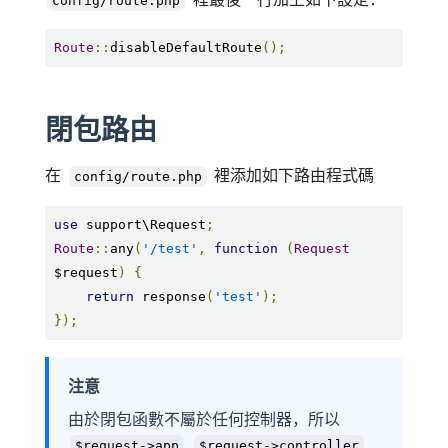
config/route.php
Route
::
disableDefaultRoute
();
閉包路由
在
裡添加如下路由程式碼
config/route.php
use
 support\Request
;
Route
::
any
(
'/test'
,
function
(
Request
$request
)
{
return
 response
(
'test'
);
});
注意
由於閉包函數不屬於任何控制器，所以
$request->app
$request->controller