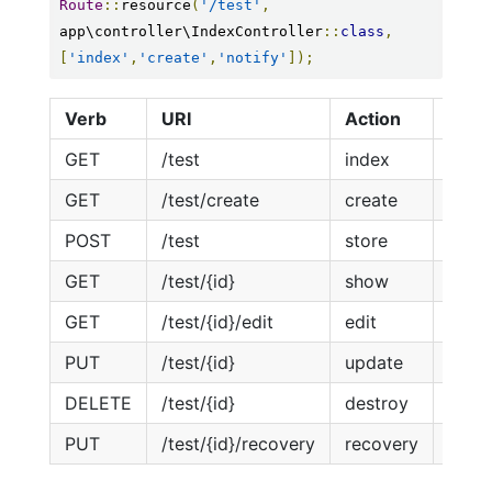
Route
::
resource
(
'/test'
,
app\controller\IndexController
::
class
,
[
'index'
,
'create'
,
'notify'
]);
Verb
URI
Action
Rout
GET
/test
index
test.
GET
/test/create
create
test.
POST
/test
store
test.
GET
/test/{id}
show
test
GET
/test/{id}/edit
edit
test.
PUT
/test/{id}
update
test.
DELETE
/test/{id}
destroy
test.
PUT
/test/{id}/recovery
recovery
test.