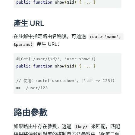
public
function
 show
(
$id
)
{
...
}
產生 URL
在註解中指定路由名稱後，可透過
route('name', 
產生 URL：
$params)
#[Get('/user/{id}', 'user.show')]
public
function
 show
(
$id
)
{
...
}
// 使用：route('user.show', ['id' => 123])  
=>  /user/123
路由參數
如果路由中存在參數，透過
來匹配，匹配
{key}
結果將傳遞到對應的控制器方法參數中（從第二個