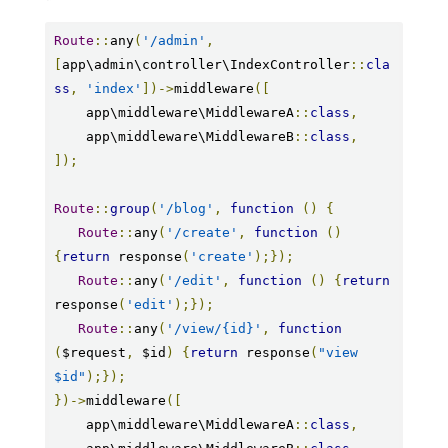
Route
::
any
(
'/admin'
,
[
app\admin\controller\IndexController
::
cla
ss
,
'index'
])->
middleware
([
    app\middleware\MiddlewareA
::
class
,
    app\middleware\MiddlewareB
::
class
,
]);
Route
::
group
(
'/blog'
,
function
()
{
Route
::
any
(
'/create'
,
function
()
{
return
 response
(
'create'
);});
Route
::
any
(
'/edit'
,
function
()
{
return
response
(
'edit'
);});
Route
::
any
(
'/view/{id}'
,
function
(
$request
,
 $id
)
{
return
 response
(
"view 
$id"
);});
})->
middleware
([
    app\middleware\MiddlewareA
::
class
,