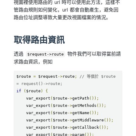
視圖裡使用路由的 url 時可以使用此方法，這樣不
管路由規則如何變化，url 都會自動產生，避免因
路由位址調整導致大量更改視圖檔案的情況。
取得路由資訊
透過
物件我們可以取得當前請
$request->route
求路由資訊，例如
$route 
=
 $request
->
route
;
// 等價於 $route 
= request()->route;
if
(
$route
)
{
    var_export
(
$route
->
getPath
());
    var_export
(
$route
->
getMethods
());
    var_export
(
$route
->
getName
());
    var_export
(
$route
->
getMiddleware
());
    var_export
(
$route
->
getCallback
());
    var_export
(
$route
->
param
());