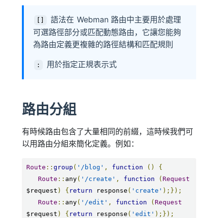
語法在 Webman 路由中主要用於處理
[]
可選路徑部分或匹配動態路由，它讓您能夠
為路由定義更複雜的路徑結構和匹配規則
用於指定正規表示式
:
路由分組
有時候路由包含了大量相同的前綴，這時候我們可
以用路由分組來簡化定義。例如：
Route
::
group
(
'/blog'
,
function
()
{
Route
::
any
(
'/create'
,
function
(
Request
$request
)
{
return
 response
(
'create'
);});
Route
::
any
(
'/edit'
,
function
(
Request
$request
)
{
return
 response
(
'edit'
);});