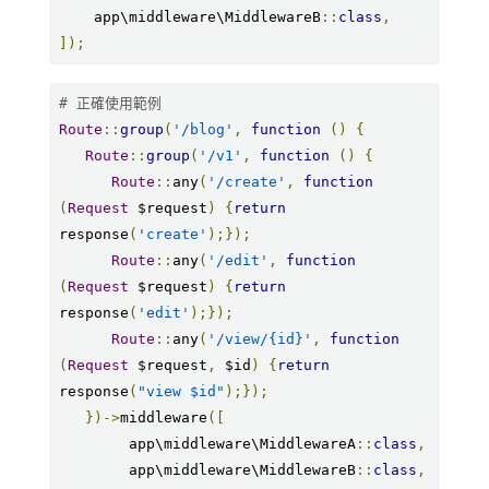
    app\middleware\MiddlewareB
::
class
,
]);
# 正確使用範例
Route
::
group
(
'/blog'
,
function
()
{
Route
::
group
(
'/v1'
,
function
()
{
Route
::
any
(
'/create'
,
function
(
Request
 $request
)
{
return
response
(
'create'
);});
Route
::
any
(
'/edit'
,
function
(
Request
 $request
)
{
return
response
(
'edit'
);});
Route
::
any
(
'/view/{id}'
,
function
(
Request
 $request
,
 $id
)
{
return
response
(
"view $id"
);});
})->
middleware
([
        app\middleware\MiddlewareA
::
class
,
        app\middleware\MiddlewareB
::
class
,