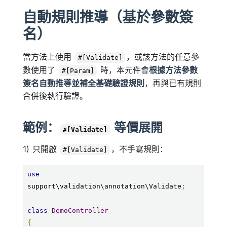
自動規則推導（基於參數簽
名）
當方法上使用
，或該方法的任意參
#[Validate]
數使用了
時，本元件會
根據方法參數
#[Param]
簽名自動推導並補全基礎驗證規則
，再與已有規則
合併後執行驗證。
範例：
等價展開
#[Validate]
1) 只開啟
，不手寫規則：
#[Validate]
use
support\validation\annotation\Validate
;
class
DemoController
{