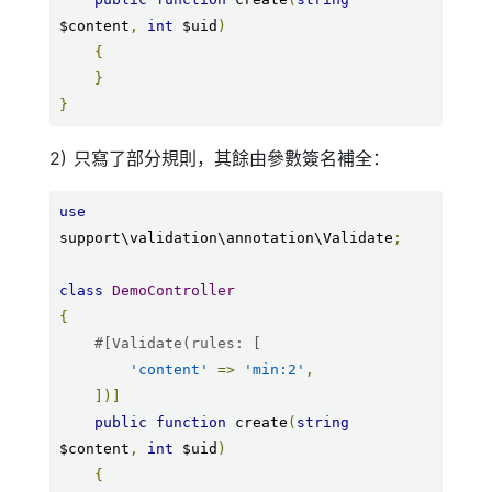
$content
,
int
 $uid
)
{
}
}
2) 只寫了部分規則，其餘由參數簽名補全：
use
support\validation\annotation\Validate
;
class
DemoController
{
#[Validate(rules: [
'content'
=>
'min:2'
,
])]
public
function
 create
(
string
$content
,
int
 $uid
)
{