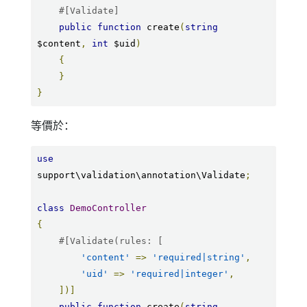
#[Validate]
public
function
 create
(
string
$content
,
int
 $uid
)
{
}
}
等價於：
use
support\validation\annotation\Validate
;
class
DemoController
{
#[Validate(rules: [
'content'
=>
'required|string'
,
'uid'
=>
'required|integer'
,
])]
public
function
 create
(
string