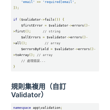
'email'
=>
'required|email'
,
]);
if
(
$validator
->
fails
())
{
    $firstError 
=
 $validator
->
errors
()-
>
first
();
// string
    $allErrors 
=
 $validator
->
errors
()-
>
all
();
// array
    $errorsByField 
=
 $validator
->
errors
()-
>
toArray
();
// array
// 處理錯誤...
}
規則集複用（自訂
Validator）
namespace
 app\validation
;