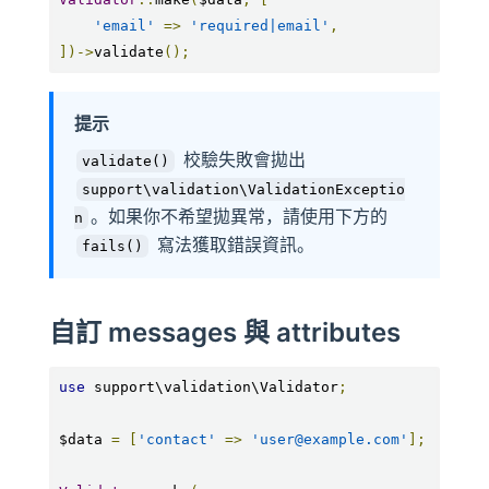
'email'
=>
'required|email'
,
])->
validate
();
提示
校驗失敗會拋出
validate()
support\validation\ValidationExceptio
。如果你不希望拋異常，請使用下方的
n
寫法獲取錯誤資訊。
fails()
自訂 messages 與 attributes
use
 support\validation\Validator
;
$data 
=
[
'contact'
=>
'user@example.com'
];