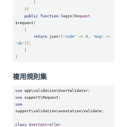
]
)]
public
function
 login
(
Request
$request
)
{
return
 json
([
'code'
=>
0
,
'msg'
=>
'ok'
]);
}
}
複用規則集
use
 app\validation\UserValidator
;
use
 support\Request
;
use
support\validation\annotation\Validate
;
class
UserController