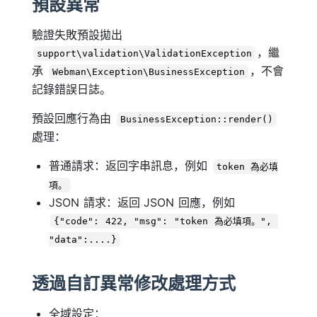
預設異常
驗證失敗預設拋出
，繼
support\validation\ValidationException
承
，不會
Webman\Exception\BusinessException
記錄錯誤日誌。
預設回應行為由
BusinessException::render()
處理：
普通請求：返回字串訊息，例如
token 為必填
項。
JSON 請求：返回 JSON 回應，例如
{"code": 422, "msg": "token 為必填項。", 
"data":....}
透過自訂異常修改處理方式
全域設定：