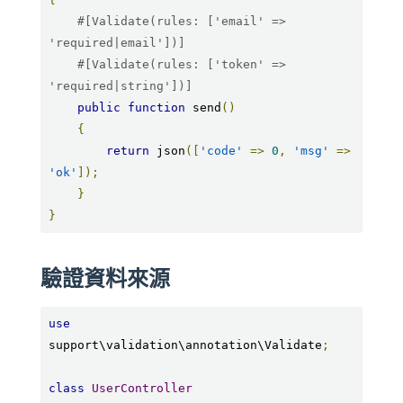
#[Validate(rules: ['email' => 
'required|email'])]
#[Validate(rules: ['token' => 
'required|string'])]
public
function
 send
()
{
return
 json
([
'code'
=>
0
,
'msg'
=>
'ok'
]);
}
}
驗證資料來源
use
support\validation\annotation\Validate
;
class
UserController