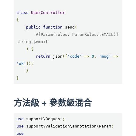
class
UserController
{
public
function
 send
(
#[Param(rules: ParamRules::EMAIL)] 
string $email
)
{
return
 json
([
'code'
=>
0
,
'msg'
=>
'ok'
]);
}
}
方法級 + 參數級混合
use
 support\Request
;
use
 support\validation\annotation\Param
;
use