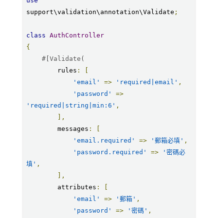
use
support\validation\annotation\Validate
;
class
AuthController
{
#[Validate(
        rules
:
[
'email'
=>
'required|email'
,
'password'
=>
'required|string|min:6'
,
],
        messages
:
[
'email.required'
=>
'郵箱必填'
,
'password.required'
=>
'密碼必
填'
,
],
        attributes
:
[
'email'
=>
'郵箱'
,
'password'
=>
'密碼'
,