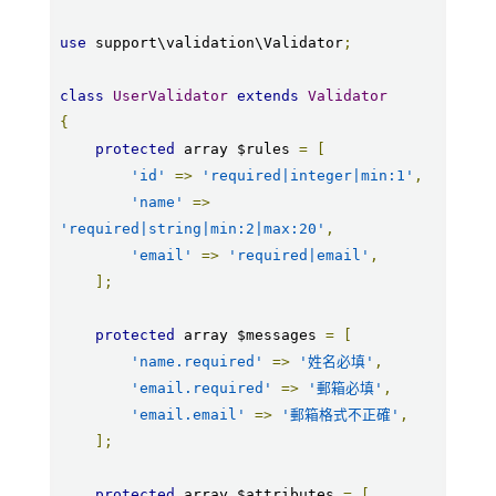
use
 support\validation\Validator
;
class
UserValidator
extends
Validator
{
protected
 array $rules 
=
[
'id'
=>
'required|integer|min:1'
,
'name'
=>
'required|string|min:2|max:20'
,
'email'
=>
'required|email'
,
];
protected
 array $messages 
=
[
'name.required'
=>
'姓名必填'
,
'email.required'
=>
'郵箱必填'
,
'email.email'
=>
'郵箱格式不正確'
,
];
protected
 array $attributes 
=
[