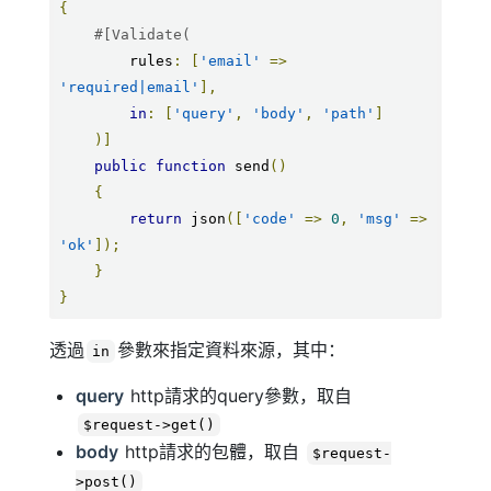
{
#[Validate(
        rules
:
[
'email'
=>
'required|email'
],
in
:
[
'query'
,
'body'
,
'path'
]
)]
public
function
 send
()
{
return
 json
([
'code'
=>
0
,
'msg'
=>
'ok'
]);
}
}
透過
參數來指定資料來源，其中：
in
query
http請求的query參數，取自
$request->get()
body
http請求的包體，取自
$request-
>post()