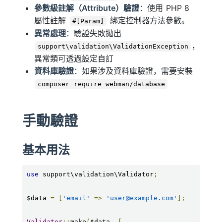
參數級註解（Attribute）驗證
：使用 PHP 8
屬性註解
綁定控制器方法參數。
#[Param]
異常處理
：驗證失敗拋出
，
support\validation\ValidationException
異常類可透過設定自訂
資料庫驗證
：如果涉及資料庫驗證，需要安裝
composer require webman/database
手動驗證
基本用法
use
 support\validation\Validator
;
$data 
=
[
'email'
=>
'user@example.com'
];
Validator
::
make
(
$data
,
[