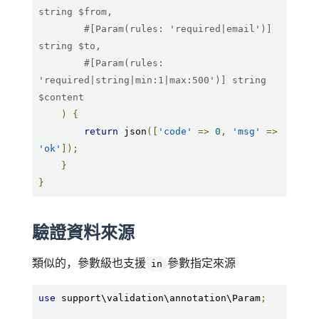
string $from,
#[Param(rules: 'required|email')] 
string $to,
#[Param(rules: 
'required|string|min:1|max:500')] string 
$content
)
{
return
 json
([
'code'
=>
0
,
'msg'
=>
'ok'
]);
}
}
驗證資料來源
類似的，參數級也支援
參數指定來源
in
use
 support\validation\annotation\Param
;