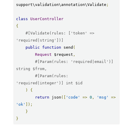
support\validation\annotation\Validate
;
class
UserController
{
#[Validate(rules: ['token' => 
'required|string'])]
public
function
 send
(
Request
 $request
,
#[Param(rules: 'required|email')] 
string $from,
#[Param(rules: 
'required|integer')] int $id
)
{
return
 json
([
'code'
=>
0
,
'msg'
=>
'ok'
]);
}
}