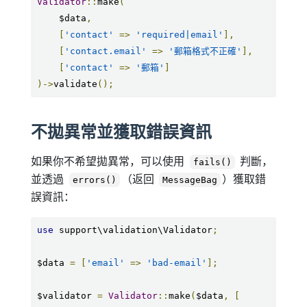
Validator
::
make
(
    $data
,
[
'contact'
=>
'required|email'
],
[
'contact.email'
=>
'郵箱格式不正確'
],
[
'contact'
=>
'郵箱'
]
)->
validate
();
不拋異常並獲取錯誤資訊
如果你不希望拋異常，可以使用
判斷，
fails()
並透過
（返回
）獲取錯
errors()
MessageBag
誤資訊：
use
 support\validation\Validator
;
$data 
=
[
'email'
=>
'bad-email'
];
$validator 
=
Validator
::
make
(
$data
,
[