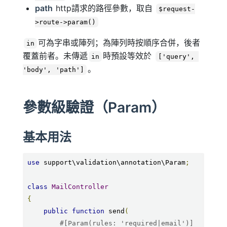
path
http請求的路徑參數，取自
$request-
>route->param()
可為字串或陣列；為陣列時按順序合併，後者
in
覆蓋前者。未傳遞
時預設等效於
in
['query', 
。
'body', 'path']
參數級驗證（Param）
基本用法
use
 support\validation\annotation\Param
;
class
MailController
{
public
function
 send
(
#[Param(rules: 'required|email')] 