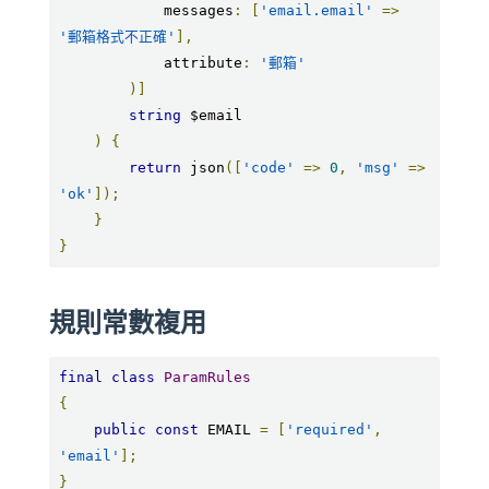
            messages
:
[
'email.email'
=>
'郵箱格式不正確'
],
            attribute
:
'郵箱'
)]
string
 $email

)
{
return
 json
([
'code'
=>
0
,
'msg'
=>
'ok'
]);
}
}
規則常數複用
final
class
ParamRules
{
public
const
 EMAIL 
=
[
'required'
,
'email'
];
}