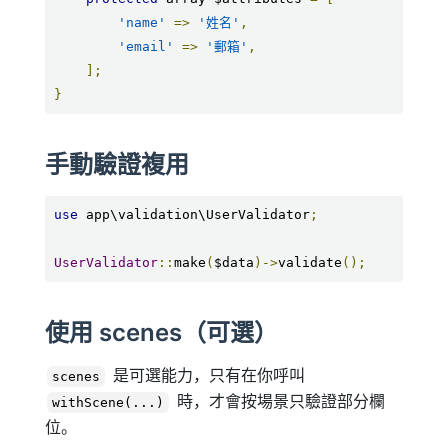
'name'
=>
'姓名'
,
'email'
=>
'郵箱'
,
];
}
手動驗證複用
use
 app\validation\UserValidator
;
UserValidator
::
make
(
$data
)->
validate
();
使用 scenes（可選）
是可選能力，只有在你呼叫
scenes
時，才會按場景只驗證部分欄
withScene(...)
位。