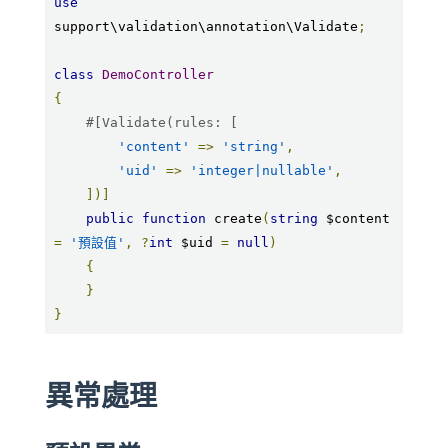
use
support\validation\annotation\Validate
;
class
DemoController
{
#[Validate(rules: [
'content'
=>
'string'
,
'uid'
=>
'integer|nullable'
,
])]
public
function
 create
(
string
 $content 
=
'預設值'
,
?
int
 $uid 
=
null
)
{
}
}
異常處理