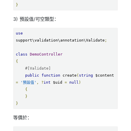
}
3) 預設值/可空類型：
use
support\validation\annotation\Validate
;
class
DemoController
{
#[Validate]
public
function
 create
(
string
 $content 
=
'預設值'
,
?
int
 $uid 
=
null
)
{
}
}
等價於：