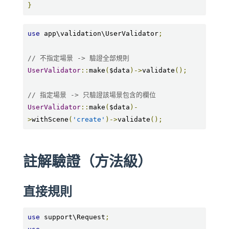
}
use
 app\validation\UserValidator
;
// 不指定場景 -> 驗證全部規則
UserValidator
::
make
(
$data
)->
validate
();
// 指定場景 -> 只驗證該場景包含的欄位
UserValidator
::
make
(
$data
)-
>
withScene
(
'create'
)->
validate
();
註解驗證（方法級）
直接規則
use
 support\Request
;