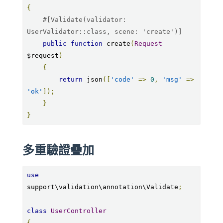
{
#[Validate(validator: 
UserValidator::class, scene: 'create')]
public
function
 create
(
Request
$request
)
{
return
 json
([
'code'
=>
0
,
'msg'
=>
'ok'
]);
}
}
多重驗證疊加
use
support\validation\annotation\Validate
;
class
UserController
{