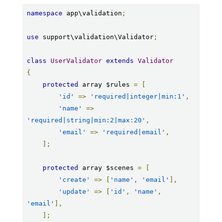
namespace
 app\validation
;
use
 support\validation\Validator
;
class
UserValidator
extends
Validator
{
protected
 array $rules 
=
[
'id'
=>
'required|integer|min:1'
,
'name'
=>
'required|string|min:2|max:20'
,
'email'
=>
'required|email'
,
];
protected
 array $scenes 
=
[
'create'
=>
[
'name'
,
'email'
],
'update'
=>
[
'id'
,
'name'
,
'email'
],
];