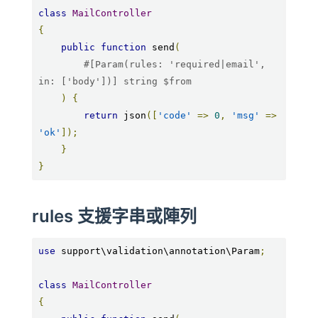
class
MailController
{
public
function
 send
(
#[Param(rules: 'required|email', 
in: ['body'])] string $from
)
{
return
 json
([
'code'
=>
0
,
'msg'
=>
'ok'
]);
}
}
rules 支援字串或陣列
use
 support\validation\annotation\Param
;
class
MailController
{