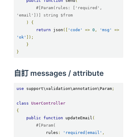
public
function
 send
(
#[Param(rules: ['required', 
'email'])] string $from
)
{
return
 json
([
'code'
=>
0
,
'msg'
=>
'ok'
]);
}
}
自訂 messages / attribute
use
 support\validation\annotation\Param
;
class
UserController
{
public
function
 updateEmail
(
#[Param(
            rules
:
'required|email'
,