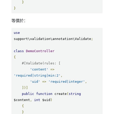
}
}
等價於：
use
support\validation\annotation\Validate
;
class
DemoController
{
#[Validate(rules: [
'content'
=>
'required|string|min:2'
,
'uid'
=>
'required|integer'
,
])]
public
function
 create
(
string
$content
,
int
 $uid
)
{
}