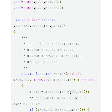
use
Webman
\Http\Request
;
use
Webman
\Http\Response
;
class
Handler
extends
{
/**

     * Рендеринг и возврат ответа

     * @param Request $request

     * @param Throwable $exception

     * @return Response

     */
public
function
 render
(
Request
$request
,
Throwable
 $exception
)
:
Response
{
        $code 
=
 $exception
->
getCode
();
// Возвращать JSON-данные при 
AJAX-запросах
if
(
$request
->
expectsJson
())
{