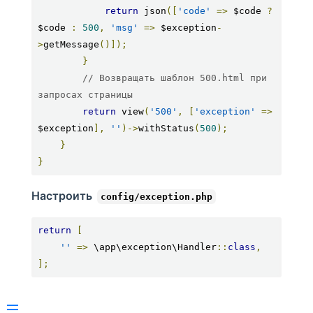
return
 json
([
'code'
=>
 $code 
?
$code 
:
500
,
'msg'
=>
 $exception
-
>
getMessage
()]);
}
// Возвращать шаблон 500.html при 
запросах страницы
return
 view
(
'500'
,
[
'exception'
=>
$exception
],
''
)->
withStatus
(
500
);
}
}
Настроить
config/exception.php
return
[
''
=>
 \app\exception\Handler
::
class
,
];