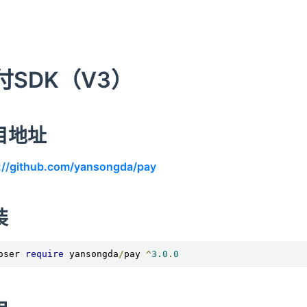
付SDK（V3）
目地址
://github.com/yansongda/pay
装
oser 
require
 yansongda
/
pay 
^
3.0
.
0