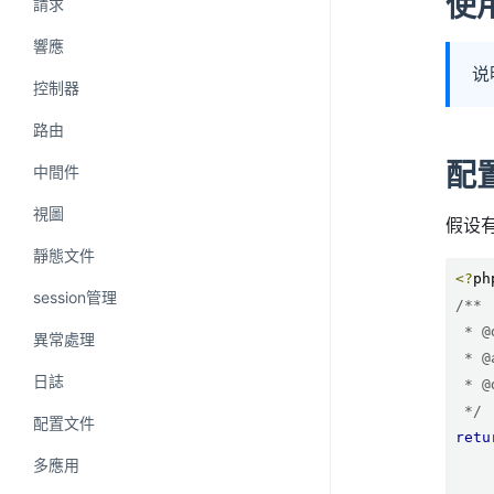
使
請求
響應
说
控制器
路由
配
中間件
視圖
假设
靜態文件
<?
session管理
/**

 * @desc 支付配置文件

異常處理
 * @author Tinywan(ShaoBo Wan)

日誌
 * @date 2022/03/11 20:15

 */
配置文件
retu
多應用