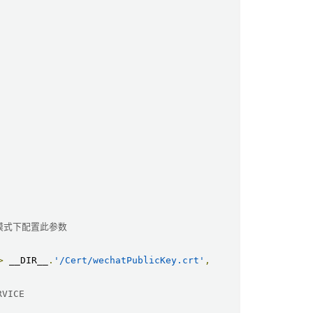
m 模式下配置此参数
>
 __DIR__
.
'/Cert/wechatPublicKey.crt'
,
VICE