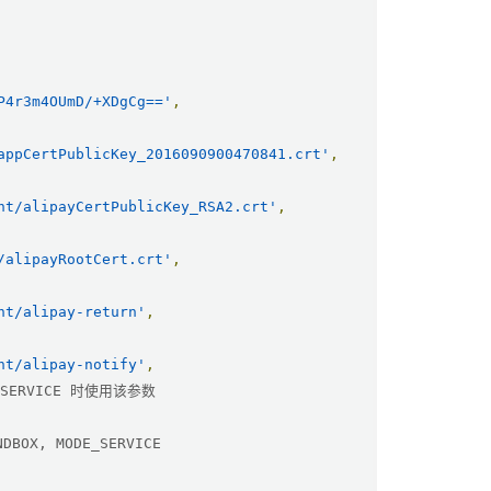
P4r3m4OUmD/+XDgCg=='
,
appCertPublicKey_2016090900470841.crt'
,
nt/alipayCertPublicKey_RSA2.crt'
,
/alipayRootCert.crt'
,
nt/alipay-return'
,
nt/alipay-notify'
,
_SERVICE 时使用该参数
BOX, MODE_SERVICE