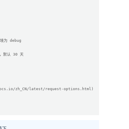
为 debug
有效，默认 30 天
s.io/zh_CN/latest/request-options.html)
录下