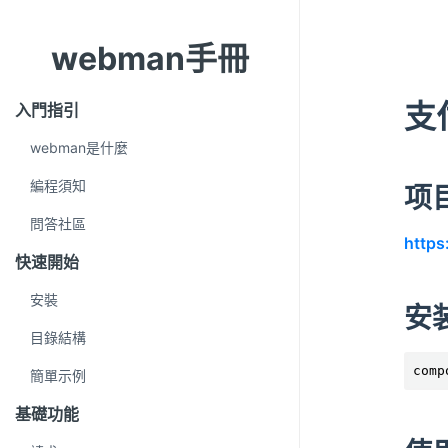
webman手冊
支
入門指引
webman是什麼
編程須知
项
問答社區
https
快速開始
安裝
安
目錄結構
comp
簡單示例
基礎功能