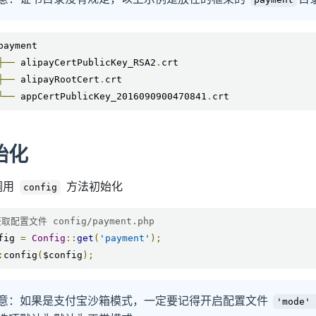
├──
 alipayCertPublicKey_RSA2
.
├──
 alipayRootCert
.
└──
 appCertPublicKey_2016090900470841
.
crt
始化
调用
方法初始化
config
获取配置文件 config/payment.php
fig 
=
Config
::
get
(
'payment'
);
:
config
(
$config
);
意：如果是支付宝沙箱模式，一定要记得开启配置文件
'mode'