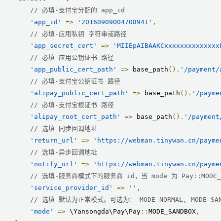
// 必填-支付宝分配的 app_id
'app_id'
=>
'20160909004708941'
,
// 必填-应用私钥 字符串或路径
'app_secret_cert'
=>
'MIIEpAIBAAKCxxxxxxxxxxxxxx
// 必填-应用公钥证书 路径
'app_public_cert_path'
=>
 base_path
().
'/payment/
// 必填-支付宝公钥证书 路径
'alipay_public_cert_path'
=>
 base_path
().
'/payme
// 必填-支付宝根证书 路径
'alipay_root_cert_path'
=>
 base_path
().
'/payment
// 选填-同步回调地址
'return_url'
=>
'https://webman.tinywan.cn/payme
// 选填-异步回调地址
'notify_url'
=>
'https://webman.tinywan.cn/payme
// 选填-服务商模式下的服务商 id，当 mode 为 Pay::MODE
'service_provider_id'
=>
''
,
// 选填-默认为正常模式。可选为： MODE_NORMAL, MODE_SAND
'mode'
=>
 \Yansongda\Pay\Pay
::
MODE_SANDBOX
,