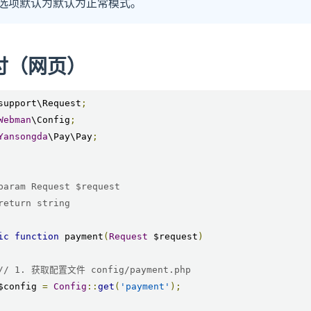
选项默认为默认为正常模式。
付（网页）
support\Request
;
Webman
\Config
;
Yansongda
\Pay\Pay
;
ic
function
 payment
(
Request
 $request
)
// 1. 获取配置文件 config/payment.php
    $config 
=
Config
::
get
(
'payment'
);