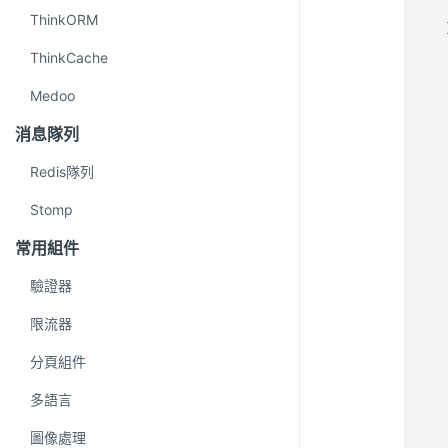
ThinkORM
ThinkCache
Medoo
消息隊列
Redis隊列
Stomp
常用組件
驗證器
限流器
分頁組件
多語言
圖像處理