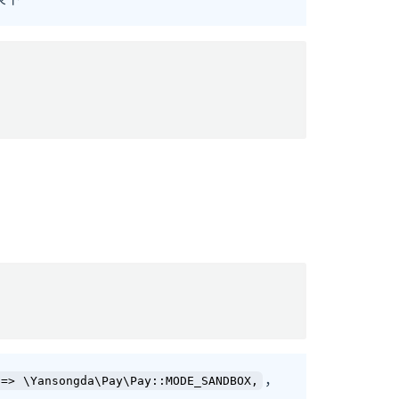
，
 => \Yansongda\Pay\Pay::MODE_SANDBOX,