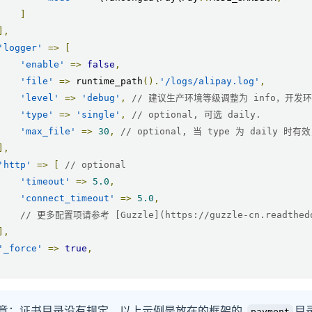
]
],
'logger'
=>
[
'enable'
=>
false
,
'file'
=>
 runtime_path
().
'/logs/alipay.log'
,
'level'
=>
'debug'
,
// 建议生产环境等级调整为 info，开发环境
'type'
=>
'single'
,
// optional, 可选 daily.
'max_file'
=>
30
,
// optional, 当 type 为 daily 时
],
'http'
=>
[
// optional
'timeout'
=>
5.0
,
'connect_timeout'
=>
5.0
,
// 更多配置项请参考 [Guzzle](https://guzzle-cn.readthedoc
],
'_force'
=>
true
,
意：证书目录没有规定，以上示例是放在的框架的
目
payment