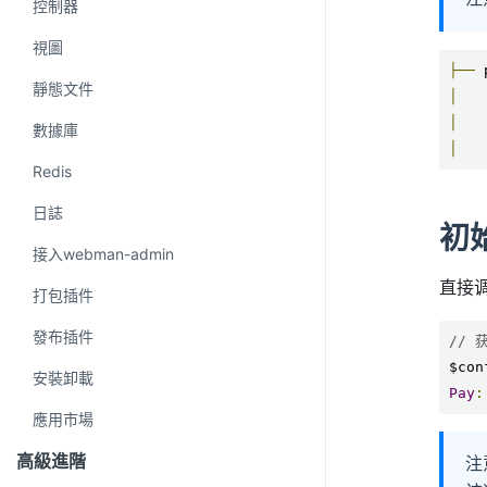
控制器
視圖
├──
靜態文件
│
│
數據庫
│
Redis
日誌
初
接入webman-admin
直接
打包插件
發布插件
// 
$con
安裝卸載
Pay
:
應用市場
高級進階
注