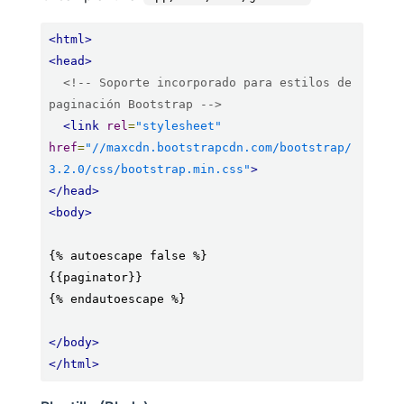
<html>
<head>
<!-- Soporte incorporado para estilos de 
paginación Bootstrap -->
<link
rel
=
"stylesheet"
href
=
"//maxcdn.bootstrapcdn.com/bootstrap/
3.2.0/css/bootstrap.min.css"
>
</head>
<body>
{% autoescape false %}

{{paginator}}

{% endautoescape %}

</body>
</html>