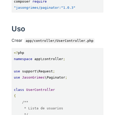
composer 
require
"jasongrimes/paginator:^1.0.3"
Uso
Crear
app/controller/UserController.php
<?
namespace
 app\controller
;
use
 support\Request
;
use
JasonGrimes
\Paginator
;
class
UserController
{
/**

     * Lista de usuarios

     */