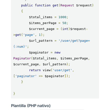
public
function
get
(
Request
 $request
)
{
        $total_items 
=
1000
;
        $items_perPage 
=
50
;
        $current_page 
=
(
int
)
$request
-
>
get
(
'page'
,
1
);
        $url_pattern 
=
'/user/get?page=
(:num)'
;
        $paginator 
=
new
Paginator
(
$total_items
,
 $items_perPage
,
$current_page
,
 $url_pattern
);
return
 view
(
'user/get'
,
[
'paginator'
=>
 $paginator
]);
}
}
Plantilla (PHP nativo)