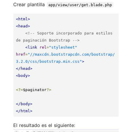
Crear plantilla
app/view/user/get.blade.php
<html>
<head>
<!-- Soporte incorporado para estilos 
de paginación Bootstrap -->
<link
rel
=
"stylesheet"
href
=
"//maxcdn.bootstrapcdn.com/bootstrap/
3.2.0/css/bootstrap.min.css"
>
</head>
<body>
<?=
$paginator
?>
</body>
</html>
El resultado es el siguiente: