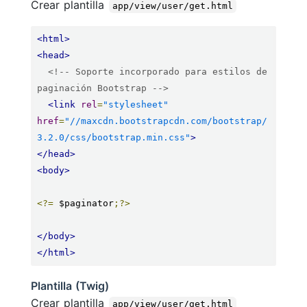
Crear plantilla
app/view/user/get.html
<html>
<head>
<!-- Soporte incorporado para estilos de 
paginación Bootstrap -->
<link
rel
=
"stylesheet"
href
=
"//maxcdn.bootstrapcdn.com/bootstrap/
3.2.0/css/bootstrap.min.css"
>
</head>
<body>
<?=
 $paginator
;?>
</body>
</html>
Plantilla (Twig)
Crear plantilla
app/view/user/get.html