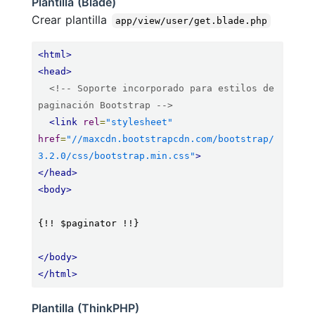
Plantilla (Blade)
Crear plantilla
app/view/user/get.blade.php
<html>
<head>
<!-- Soporte incorporado para estilos de 
paginación Bootstrap -->
<link
rel
=
"stylesheet"
href
=
"//maxcdn.bootstrapcdn.com/bootstrap/
3.2.0/css/bootstrap.min.css"
>
</head>
<body>
{!! $paginator !!}

</body>
</html>
Plantilla (ThinkPHP)