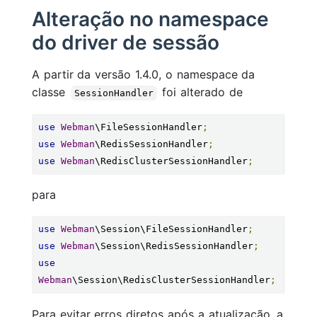
Alteração no namespace
do driver de sessão
A partir da versão 1.4.0, o namespace da
classe
foi alterado de
SessionHandler
use
Webman
\FileSessionHandler
;
use
Webman
\RedisSessionHandler
;
use
Webman
\RedisClusterSessionHandler
;
para
use
Webman
\Session\FileSessionHandler
;
use
Webman
\Session\RedisSessionHandler
;
use
Webman
\Session\RedisClusterSessionHandler
;
Para evitar erros diretos após a atualização, a