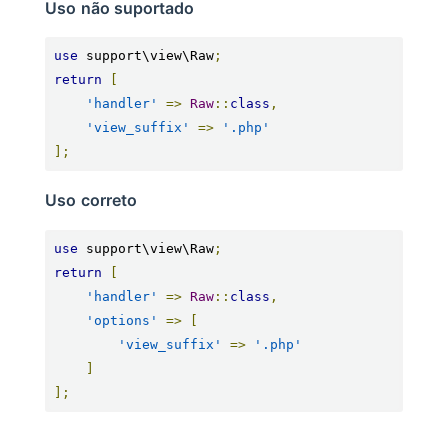
Uso não suportado
use
 support\view\Raw
;
return
[
'handler'
=>
Raw
::
class
,
'view_suffix'
=>
'.php'
];
Uso correto
use
 support\view\Raw
;
return
[
'handler'
=>
Raw
::
class
,
'options'
=>
[
'view_suffix'
=>
'.php'
]
];