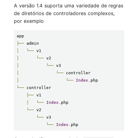
A versão 1.4 suporta uma variedade de regras
de diretórios de controladores complexos,
por exemplo
├──
│
└──
│
└──
│
└──
│
└──
│
└──
Index
.
└──
 controller

├──
 v1

│
└──
Index
.
php

└──
 v2

└──
 v3

└──
Index
.
php