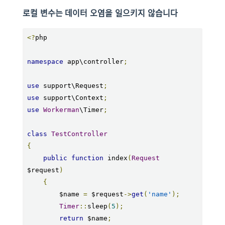
로컬 변수는 데이터 오염을 일으키지 않습니다
<?
php

namespace
 app\controller
;
use
 support\Request
;
use
 support\Context
;
use
Workerman
\Timer
;
class
TestController
{
public
function
 index
(
Request
$request
)
{
        $name 
=
 $request
->
get
(
'name'
);
Timer
::
sleep
(
5
);
return
 $name
;