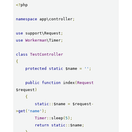
<?
php

namespace
 app\controller
;
use
 support\Request
;
use
Workerman
\Timer
;
class
TestController
{
protected
static
 $name 
=
''
;
public
function
 index
(
Request
$request
)
{
static
::
$name 
=
 $request
-
>
get
(
'name'
);
Timer
::
sleep
(
5
);
return
static
::
$name
;