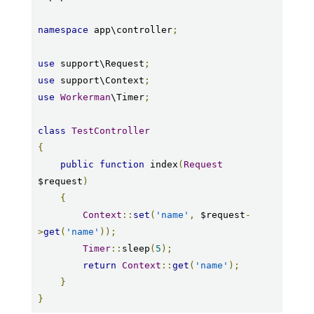
namespace
 app\controller
;
use
 support\Request
;
use
 support\Context
;
use
Workerman
\Timer
;
class
TestController
{
public
function
 index
(
Request
$request
)
{
Context
::
set
(
'name'
,
 $request
-
>
get
(
'name'
));
Timer
::
sleep
(
5
);
return
Context
::
get
(
'name'
);
}
}