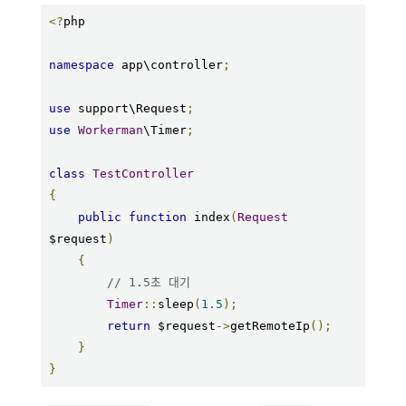
<?
php

namespace
 app\controller
;
use
 support\Request
;
use
Workerman
\Timer
;
class
TestController
{
public
function
 index
(
Request
$request
)
{
// 1.5초 대기
Timer
::
sleep
(
1.5
);
return
 $request
->
getRemoteIp
();
}
}